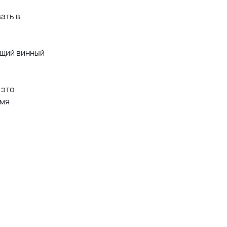
ать в
ящий винный
 это
ьмя