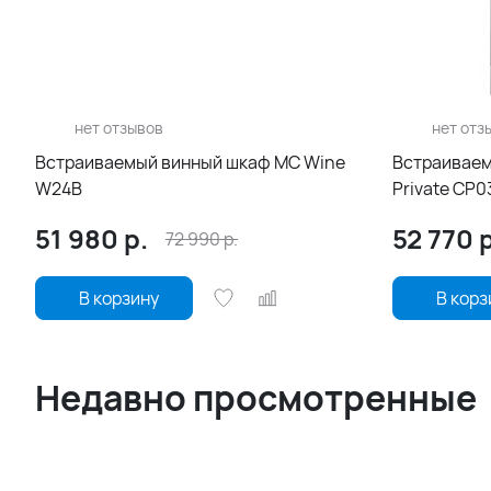
нет отзывов
нет отз
Встраиваемый винный шкаф MC Wine
Встраиваем
W24B
Private CP
51 980
р.
52 770
р
72 990
р.
В корзину
В корз
Недавно просмотренные