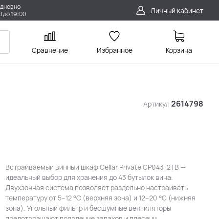
дневно
Личный кабинет
0 до 19:00
Сравнение
Избранное
Корзина
2614798
Артикул
Встраиваемый винный шкаф Cellar Private CP043-2TB —
идеальный выбор для хранения до 43 бутылок вина.
Двухзонная система позволяет раздельно настраивать
температуру от 5–12 °С (верхняя зона) и 12–20 °С (нижняя
зона). Угольный фильтр и бесшумные вентиляторы
предотвращают появление запахов и плесени.