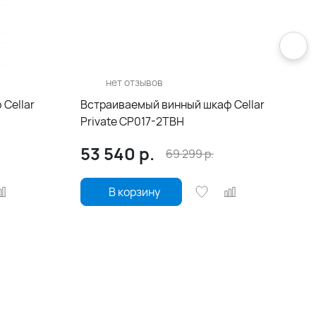
нет отзывов
Cellar
Встраиваемый винный шкаф Cellar
Private CP017-2TBH
53 540
р.
69 299
р.
В корзину