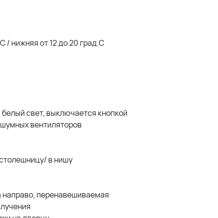
 / нижняя от 12 до 20 град.C
 белый свет, выключается кнопкой
сшумных вентиляторов
столешницу/ в нишу
а направо, перенавешиваемая
злучения