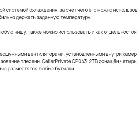
 системой охлаждения, за счёт чего его можно использов
абильно держать заданную температуру.
любую нишу, также можно использовать и как отдельносто
.
бесшумными вентиляторами, установленными внутри камер
зование плесени. CellarPrivate CP043-2TB оснащён четыр
тью разместятся любые бутылки.