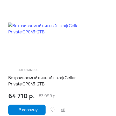
нет отзывов
Встраиваемый винный шкаф Cellar
Private CP043-2TB
64 710
р.
83 999
р.
В корзину