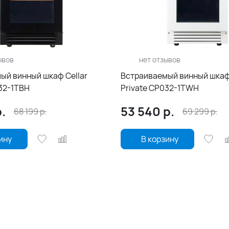
ывов
нет отзывов
ый винный шкаф Cellar
Встраиваемый винный шкаф 
032-1TBH
Private CP032-1TWH
.
53 540
р.
68 199
р.
69 299
р.
ину
В корзину