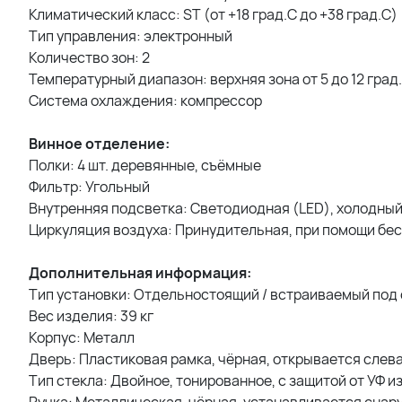
Климатический класс: ST (от +18 град.С до +38 град.С)
Тип управления: электронный
Количество зон: 2
Температурный диапазон: верхняя зона от 5 до 12 град.C
Система охлаждения: компрессор
Винное отделение:
Полки: 4 шт. деревянные, съёмные
Фильтр: Угольный
Внутренняя подсветка: Светодиодная (LED), холодный
Циркуляция воздуха: Принудительная, при помощи бе
Дополнительная информация:
Тип установки: Отдельностоящий / встраиваемый под 
Вес изделия: 39 кг
Корпус: Металл
Дверь: Пластиковая рамка, чёрная, открывается слев
Тип стекла: Двойное, тонированное, с защитой от УФ и