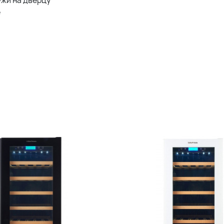
ужи на дверцу
е