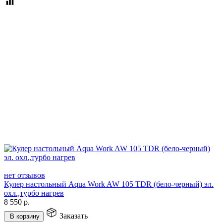
нет отзывов
Кулер настольный Aqua Work AW 105 TDR (бело-черный) эл.
охл.,турбо нагрев
8 550
р.
Заказать
В корзину