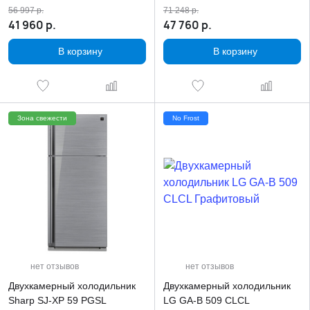
56 997
р.
71 248
р.
41 960
р.
47 760
р.
В корзину
В корзину
Зона свежести
No Frost
нет отзывов
нет отзывов
Двухкамерный холодильник
Двухкамерный холодильник
Sharp SJ-XP 59 PGSL
LG GA-B 509 CLCL