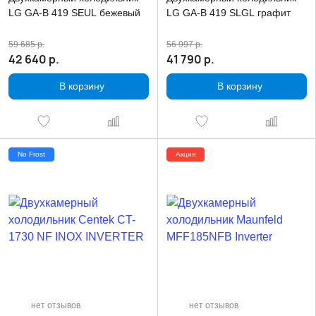
LG GA-B 419 SEUL бежевый
LG GA-B 419 SLGL графит
59 685
р.
56 997
р.
42 640
р.
41 790
р.
В корзину
В корзину
No Frost
Акция
нет отзывов
нет отзывов