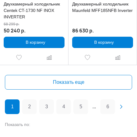
Двухкамерный холодильник
Двухкамерный холодильник
Centek CT-1730 NF INOX
Maunfeld MFF185NFB Inverter
INVERTER
68 299
р.
50 240
р.
86 630
р.
В корзину
В корзину
Показать еще
1
2
3
4
5
...
6
Показать по: