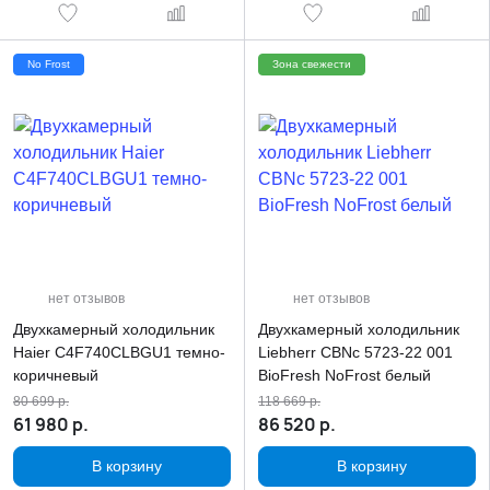
No Frost
Зона свежести
нет отзывов
нет отзывов
Двухкамерный холодильник
Двухкамерный холодильник
Haier C4F740CLBGU1 темно-
Liebherr CBNc 5723-22 001
коричневый
BioFresh NoFrost белый
80 699
р.
118 669
р.
61 980
р.
86 520
р.
В корзину
В корзину