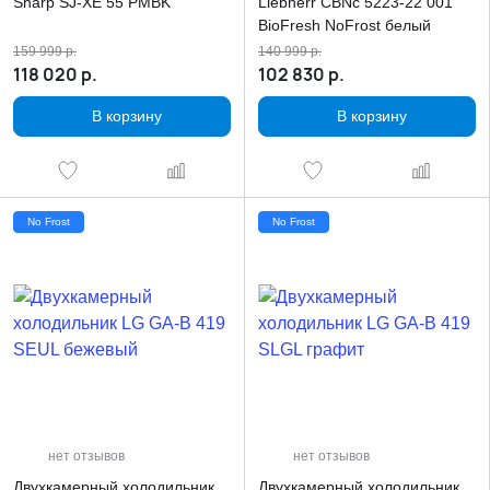
Sharp SJ-XE 55 PMBK
Liebherr CBNc 5223-22 001
BioFresh NoFrost белый
159 999
р.
140 999
р.
118 020
р.
102 830
р.
В корзину
В корзину
No Frost
No Frost
нет отзывов
нет отзывов
Двухкамерный холодильник
Двухкамерный холодильник