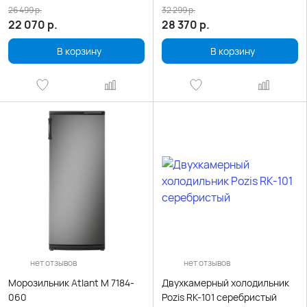
26 499
р.
32 299
р.
22 070
р.
28 370
р.
В корзину
В корзину
нет отзывов
нет отзывов
Морозильник Atlant М 7184-
Двухкамерный холодильник
060
Pozis RK-101 серебристый