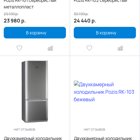
Pozis RK-101 серебристый
Pozis RK-102 серебристый
металлопласт
29 199
р.
30 199
р.
23 980
р.
24 440
р.
В корзину
В корзину
нет отзывов
нет отзывов
Двухкамерный холодильник
Двухкамерный холодильник