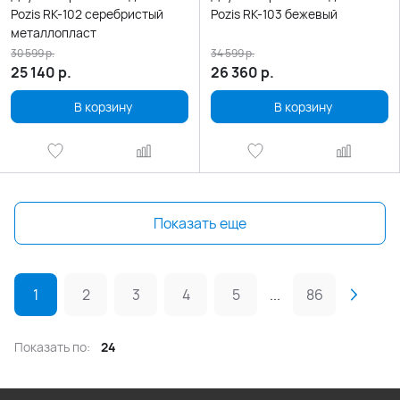
Pozis RK-102 серебристый
Pozis RK-103 бежевый
металлопласт
30 599
р.
34 599
р.
25 140
р.
26 360
р.
В корзину
В корзину
Показать еще
1
2
3
4
5
...
86
Показать по:
24