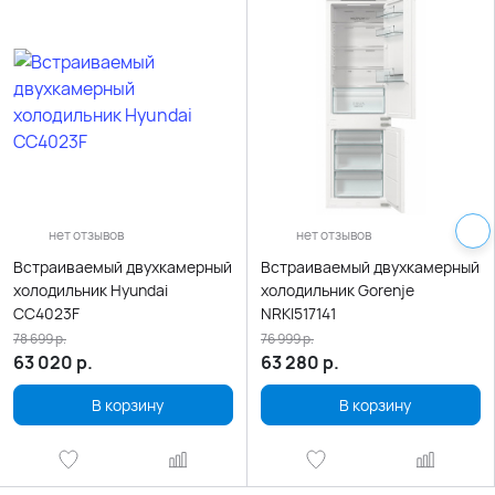
нет отзывов
нет отзывов
Встраиваемый двухкамерный
Встраиваемый двухкамерный
холодильник Hyundai
холодильник Gorenje
CC4023F
NRKI517141
78 699
р.
76 999
р.
63 020
р.
63 280
р.
В корзину
В корзину