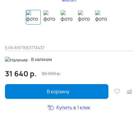
EAN:
6971563713437
В наличии
31 640
р.
39 999
р.
В корзину
Купить в 1 клик