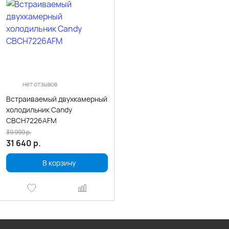
нет отзывов
Встраиваемый двухкамерный
холодильник Candy
CBCH7226AFM
39 999
р.
31 640
р.
В корзину