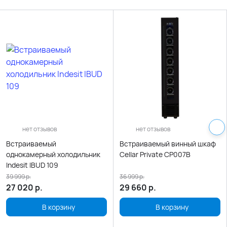
нет отзывов
нет отзывов
Встраиваемый
Встраиваемый винный шкаф
однокамерный холодильник
Cellar Private CP007B
Indesit IBUD 109
39 999
р.
36 999
р.
27 020
р.
29 660
р.
В корзину
В корзину