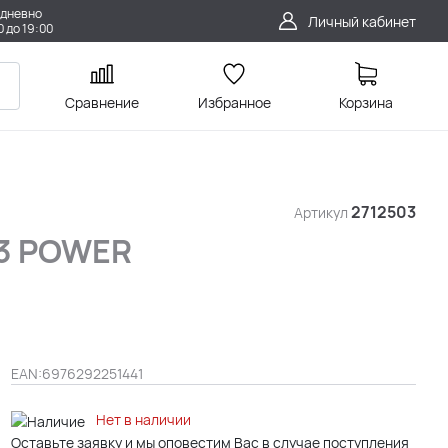
дневно
Личный кабинет
0 до 19:00
Сравнение
Избранное
Корзина
2712503
Артикул
63 POWER
EAN:
6976292251441
Нет в наличии
Оставьте заявку и мы оповестим Вас в случае поступления