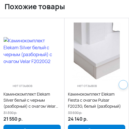
Похожие товары
нет отзывов
нет отзывов
Каминокомплект Elekam
Каминокомплект Elekam
Silver белый с черным
Fiesta с очагом Pulsar
(разборный) с очагом Velar
F2023G, белый (разборный)
F2020G2
31 390
р.
33 590
р.
21 550
р.
24 140
р.