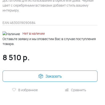
достаточны для использования в офисе или дома. Чёрный
цвет с серебряными вставками добавит стиль вашему
интерьеру.
EAN:
4630019090684
Нет в наличии
Оставьте заявку и мы оповестим Вас в случае поступления
товара.
8 510
р.
Заказать
В избранное
Сравнить