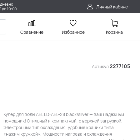
дневно
Личный кабинет
0 до 19:00
Сравнение
Избранное
Корзина
2277105
Артикул
Кулер для воды AEL LD-AEL-28 black/silver — ваш надёжный
помощник! Стильный и компактный, с верхней загрузкой.
Электронный тип охлаждения, удобные краники типа
«нажим кружкой». Мощности нагрева и охлаждения