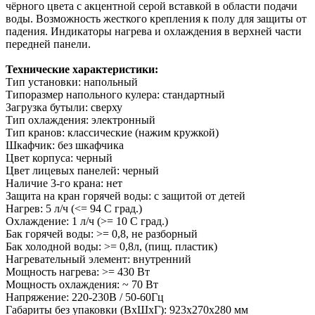
чёрного цвета с акцентной серой вставкой в области подачи
воды. Возможность жесткого крепления к полу для защиты от
падения. Индикаторы нагрева и охлаждения в верхней части
передней панели.
Технические характеристики:
Тип установки: напольный
Типоразмер напольного кулера: стандартный
Загрузка бутыли: сверху
Тип охлаждения: электронный
Тип кранов: классические (нажим кружкой)
Шкафчик: без шкафчика
Цвет корпуса: черный
Цвет лицевых панелей: черный
Наличие 3-го крана: нет
Защита на кран горячей воды: с защитой от детей
Нагрев: 5 л/ч (<= 94 C град.)
Охлаждение: 1 л/ч (>= 10 C град.)
Бак горячей воды: >= 0,8, не разборный
Бак холодной воды: >= 0,8л, (пищ. пластик)
Нагревательный элемент: внутренний
Мощность нагрева: >= 430 Вт
Мощность охлаждения: ~ 70 Вт
Напряжение: 220-230В / 50-60Гц
Габариты без упаковки (ВxШxГ): 923x270x280 мм