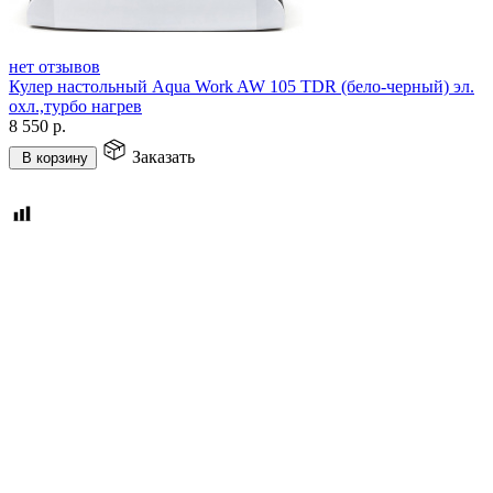
нет отзывов
Кулер настольный Aqua Work AW 105 TDR (бело-черный) эл.
охл.,турбо нагрев
8 550
р.
Заказать
В корзину