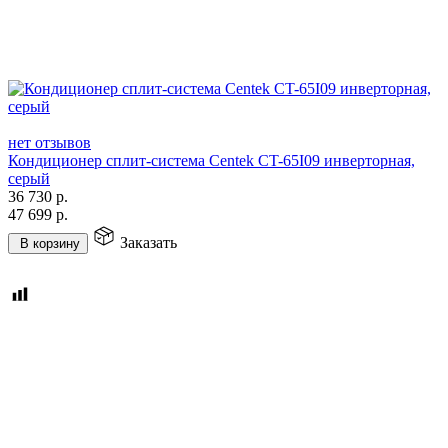
нет отзывов
Кондиционер сплит-система Centek CT-65I09 инверторная,
серый
36 730
р.
47 699
р.
Заказать
В корзину