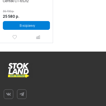
Centek CT-65J12
35 799
р.
25 580
р.
В корзину