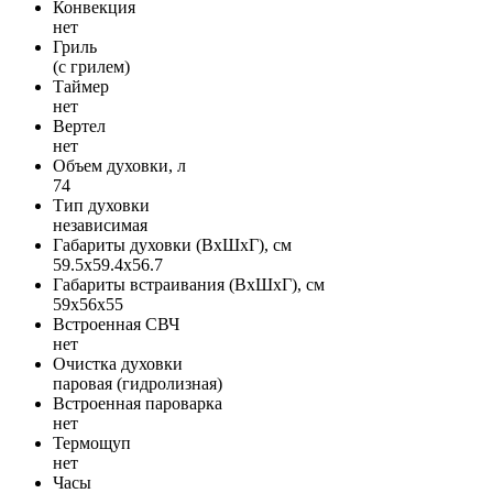
Конвекция
нет
Гриль
(с грилем)
Таймер
нет
Вертел
нет
Объем духовки, л
74
Тип духовки
независимая
Габариты духовки (ВxШxГ), см
59.5x59.4x56.7
Габариты встраивания (ВxШxГ), см
59x56x55
Встроенная СВЧ
нет
Очистка духовки
паровая (гидролизная)
Встроенная пароварка
нет
Термощуп
нет
Часы