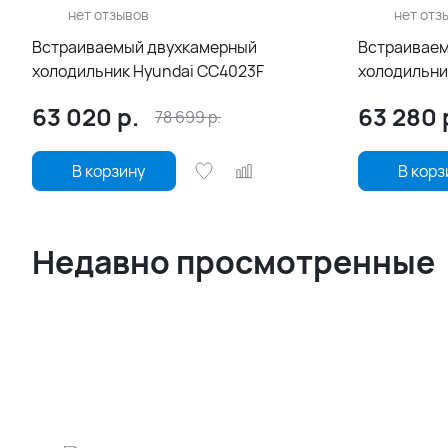
нет отзывов
нет отз
Встраиваемый двухкамерный
Встраиваем
холодильник Hyundai CC4023F
холодильник
63 020
р.
63 280
78 699
р.
В корзину
В корз
Недавно просмотренные