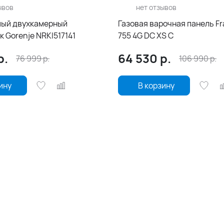
ывов
нет отзывов
ый двухкамерный
Газовая варочная панель F
 Gorenje NRKI517141
755 4G DC XS C
р.
64 530
р.
76 999
р.
106 990
р.
ину
В корзину