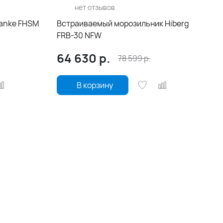
нет отзывов
ranke FHSM
Встраиваемый морозильник Hiberg
FRB-30 NFW
64 630
р.
78 599
р.
В корзину