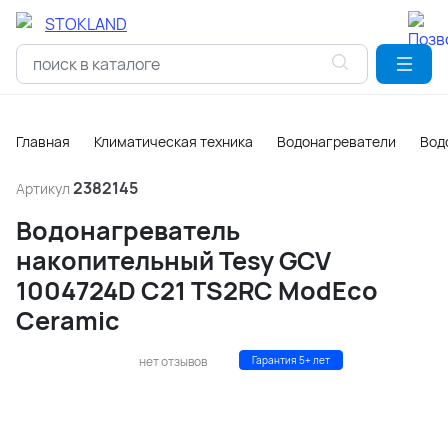
Главная
Климатическая техника
Водонагреватели
Вод
2382145
Артикул
Водонагреватель
накопительный Tesy GCV
1004724D C21 TS2RC ModEco
Ceramic
нет отзывов
Гарантия 5+ лет