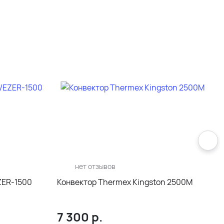
нет отзывов
ZER-1500
Конвектор Thermex Kingston 2500M
к
7 300
р.