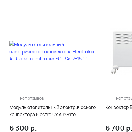
нет отзывов
нет отз
Модуль отопительный электрического
Конвектор B
конвектора Electrolux Air Gate
Transformer ECH/AG2-1500 T
6 300
р.
6 700
р