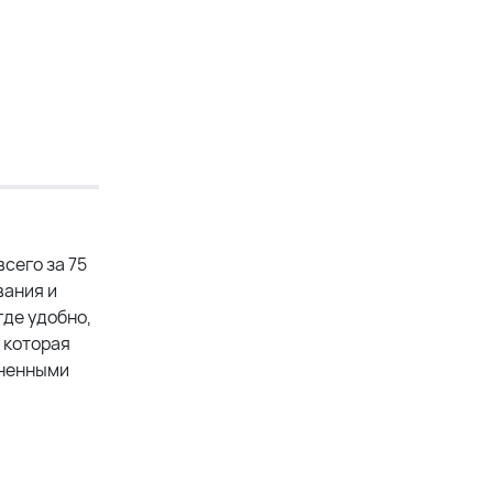
сего за 75
вания и
где удобно,
 которая
аненными