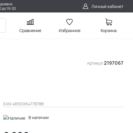
дневно
Личный кабинет
0 до 19:00
Сравнение
Избранное
Корзина
2197067
Артикул
EAN:
4650064778788
В наличии