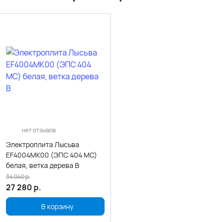
нет отзывов
Электроплита Лысьва
EF4004MK00 (ЭПС 404 МС)
белая, ветка дерева В
34 040
р.
27 280
р.
В корзину