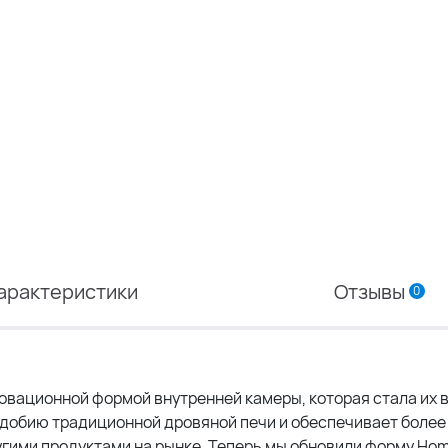
арактеристики
Отзывы
0
новационной формой внутренней камеры, которая стала их 
добию традиционной дровяной печи и обеспечивает более
гими продуктами на рынке. Теперь мы обновили форму Ho