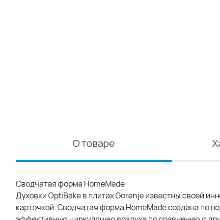
О товаре
Х
Сводчатая форма HomeMade
Духовки OptiBake в плитах Gorenje известны своей ин
карточкой. Сводчатая форма HomeMade создана по по
эффективную циркуляцию воздуха по сравнению с дру