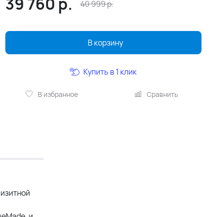
39 760
р.
40 999
р.
В корзину
Купить в 1 клик
В избранное
Сравнить
визитной
meMade, и