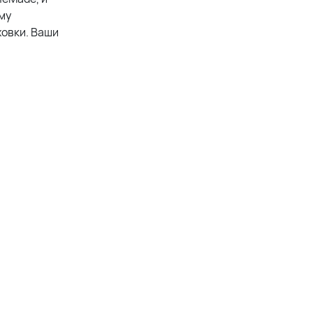
му
ховки. Ваши