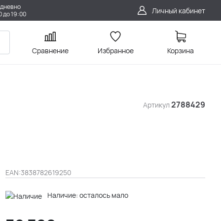
дневно
Личный кабинет
0 до 19:00
Сравнение
Избранное
Корзина
2788429
Артикул
EAN:
3838782619250
Наличие: осталось мало