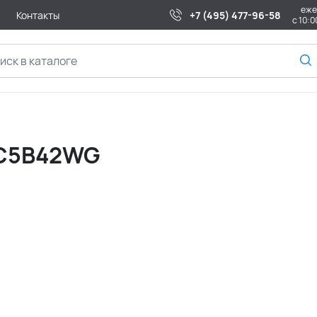
еже
Контакты
+7 (495) 477-96-58
с 10:0
EC5B42WG