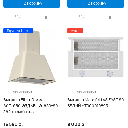
В корзину
В корзину
Гарантия 5+ лет
Акция
нет отзывов
нет отзывов
Вытяжка Elikor Гамма
Вытяжка Maunfeld VS FAST 60
60П-650-Э3Д КВ II Э-650-60-
БЕЛЫЙ УТ000010893
392 крем/бронза
16 590
р.
8 000
р.