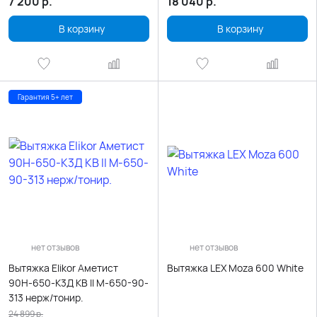
7 200
р.
18 040
р.
В корзину
В корзину
Гарантия 5+ лет
нет отзывов
нет отзывов
Вытяжка Elikor Аметист
Вытяжка LEX Moza 600 White
90Н-650-К3Д КВ II М-650-90-
313 нерж/тонир.
24 899
р.