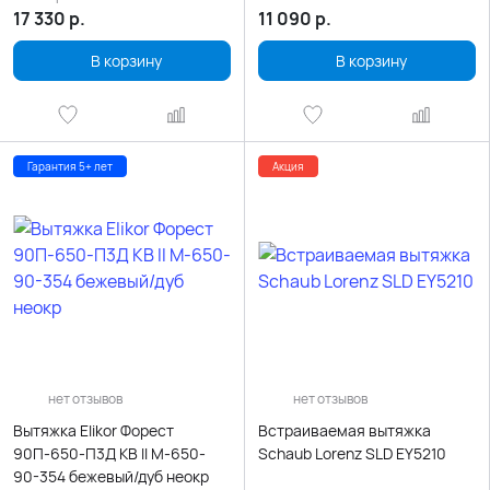
17 330
р.
11 090
р.
В корзину
В корзину
Гарантия 5+ лет
Акция
нет отзывов
нет отзывов
Вытяжка Elikor Форест
Встраиваемая вытяжка
90П-650-П3Д КВ II М-650-
Schaub Lorenz SLD EY5210
90-354 бежевый/дуб неокр