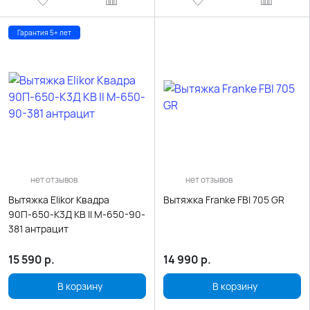
Гарантия 5+ лет
нет отзывов
нет отзывов
Вытяжка Elikor Квадра
Вытяжка Franke FBI 705 GR
90П-650-К3Д КВ II М-650-90-
381 антрацит
15 590
р.
14 990
р.
В корзину
В корзину