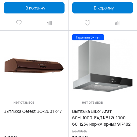
В корзину
В корзину
Гарантия 5+ лет
нет отзывов
нет отзывов
Вытяжка Gefest ВО-2601 К47
Вытяжка Elikor Агат
60Н-1000-Е4Д КВ I Э-1000-
60-1254 нерж/черный 917482
28 790
р.