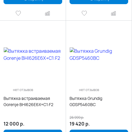
нет отзывов
нет отзывов
Вытяжка встраиваемая
Вытяжка Grundig
Gorenje BHI626E6X+C1:F2
GDSP5460BC
26 999
р.
12 000
р.
19 420
р.