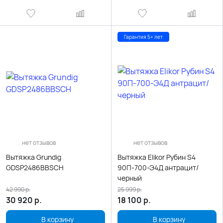
Гарантия 5+ лет
нет отзывов
нет отзывов
Вытяжка Grundig
Вытяжка Elikor Рубин S4
GDSP2486BBSCH
90П-700-Э4Д антрацит/
черный
42 990
р.
25 999
р.
30 920
р.
18 100
р.
В корзину
В корзину