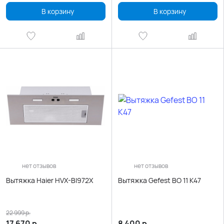
В корзину
В корзину
нет отзывов
нет отзывов
Вытяжка Haier HVX-BI972X
Вытяжка Gefest ВО 11 К47
22 999
р.
17 670
р.
8 400
р.