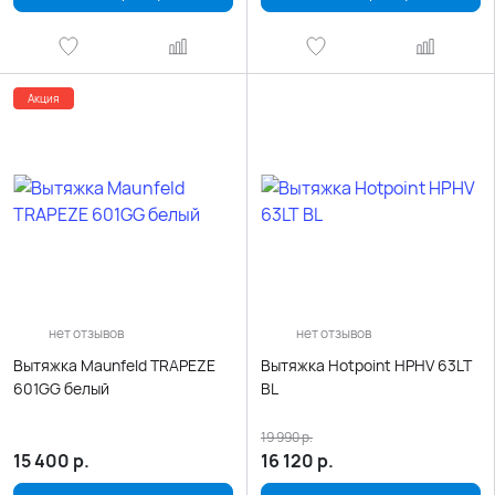
Акция
нет отзывов
нет отзывов
Вытяжка Maunfeld TRAPEZE
Вытяжка Hotpoint HPHV 63LT
601GG белый
BL
19 990
р.
15 400
р.
16 120
р.