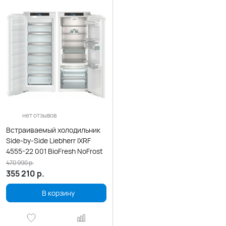
нет отзывов
Встраиваемый холодильник
Side-by-Side Liebherr IXRF
4555-22 001 BioFresh NoFrost
470 990
р.
355 210
р.
В корзину