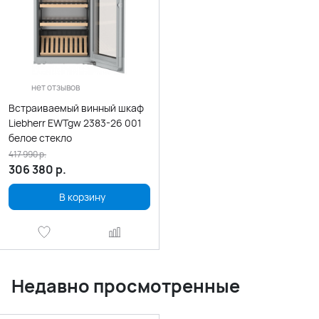
нет отзывов
Встраиваемый винный шкаф
Liebherr EWTgw 2383-26 001
белое стекло
417 990
р.
306 380
р.
В корзину
Недавно просмотренные