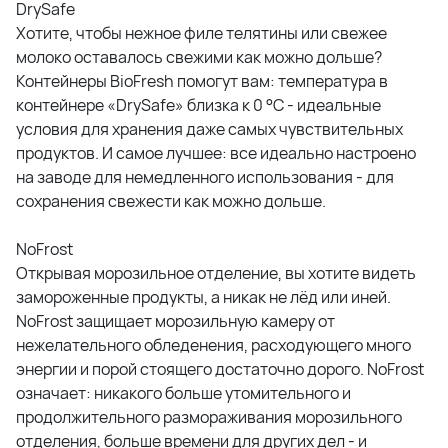
DrySafe
Хотите, чтобы нежное филе телятины или свежее
молоко оставалось свежими как можно дольше?
Контейнеры
BioFresh
помогут вам: температура в
контейнере «DrySafe» близка к 0 °C - идеальные
условия для хранения даже самых чувствительных
продуктов. И самое лучшее: все идеально настроено
на заводе для немедленного использования - для
сохранения свежести как можно дольше.
NoFrost
Открывая морозильное отделение, вы хотите видеть
замороженные продукты, а никак не лёд или иней.
NoFrost защищает морозильную камеру от
нежелательного обледенения, расходующего много
энергии и порой стоящего достаточно дорого. NoFrost
означает: никакого больше утомительного и
продолжительного размораживания морозильного
отделения, больше времени для других дел - и