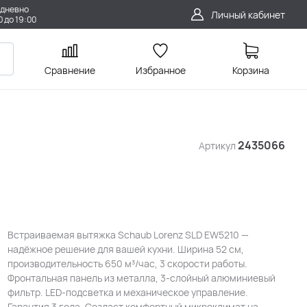
дневно
Личный кабинет
0 до 19:00
Сравнение
Избранное
Корзина
2435066
Артикул
Встраиваемая вытяжка Schaub Lorenz SLD EW5210 —
надёжное решение для вашей кухни. Ширина 52 см,
производительность 650 м³/час, 3 скорости работы.
Фронтальная панель из металла, 3-слойный алюминиевый
фильтр. LED-подсветка и механическое управление.
Гарантия 3 года. Создаст комфортный микроклимат на