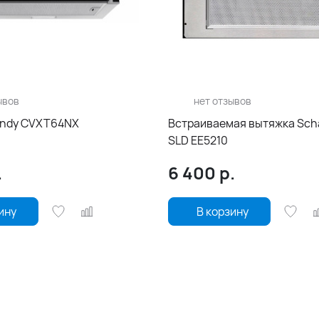
ывов
нет отзывов
andy CVXT64NX
Встраиваемая вытяжка Sch
SLD EE5210
.
6 400
р.
ину
В корзину