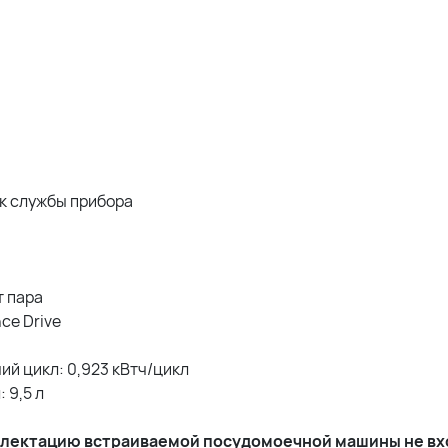
ок службы прибора
т пара
ce Drive
ий цикл: 0,923 кВтч/цикл
 9,5 л
мплектацию встраиваемой посудомоечной машины не вх