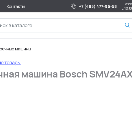
еже
Контакты
+7 (495) 477-96-58
с 10:0
моечные машины
ие товары
чная машина Bosch SMV24A