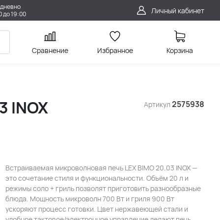
дневно
Личный кабинет
0 до 19:00
Сравнение
Избранное
Корзина
3 INOX
2575938
Артикул
Встраиваемая микроволновая печь LEX BIMO 20.03 INOX —
это сочетание стиля и функциональности. Объём 20 л и
режимы соло + гриль позволят приготовить разнообразные
блюда. Мощность микроволн 700 Вт и гриля 900 Вт
ускоряют процесс готовки. Цвет нержавеющей стали и
удобное тактовое/электронное управление делают печь