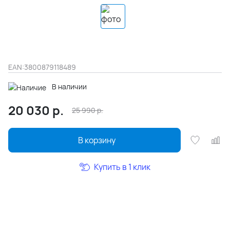
EAN:
3800879118489
В наличии
20 030
р.
25 990
р.
В корзину
Купить в 1 клик