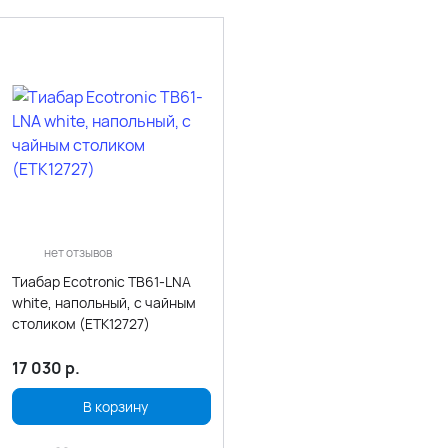
нет отзывов
Тиабар Ecotronic ТB61-LNA
white, напольный, с чайным
столиком (ETK12727)
17 030
р.
В корзину