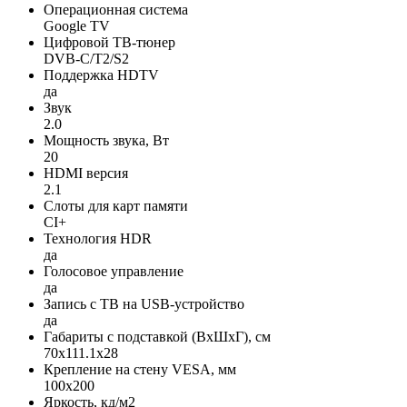
Операционная система
Google TV
Цифровой ТВ-тюнер
DVB-C/T2/S2
Поддержка HDTV
да
Звук
2.0
Мощность звука, Вт
20
HDMI версия
2.1
Слоты для карт памяти
CI+
Технология HDR
да
Голосовое управление
да
Запись с ТВ на USB-устройство
да
Габариты с подставкой (ВxШxГ), см
70x111.1x28
Крепление на стену VESA, мм
100x200
Яркость, кд/м2