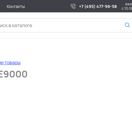
еже
Контакты
+7 (495) 477-96-58
с 10:0
ие товары
XE9000