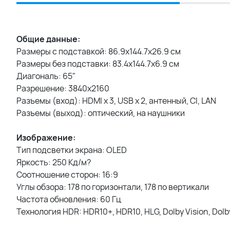
Общие данные:
Размеры с подставкой: 86.9х144.7х26.9 см
Размеры без подставки: 83.4х144.7х6.9 см
Диагональ: 65"
Разрешение: 3840x2160
Разъемы (вход): HDMI x 3, USB х 2, антенный, CI, LAN
Разъемы (выход): оптический, на наушники
Изображение:
Тип подсветки экрана: OLED
Яркость: 250 Кд/м?
Соотношение сторон: 16:9
Углы обзора: 178 по горизонтали, 178 по вертикали
Частота обновления: 60 Гц
Технология HDR: HDR10+, HDR10, HLG, Dolby Vision, Dolby