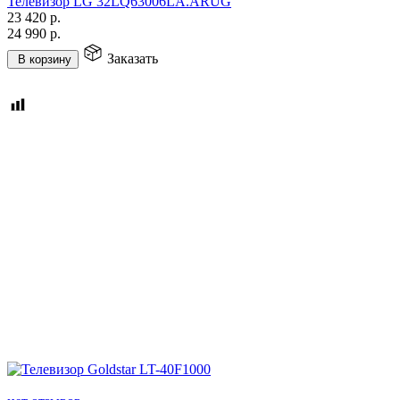
Телевизор LG 32LQ63006LA.ARUG
23 420
р.
24 990
р.
Заказать
В корзину