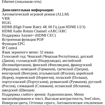
Ethernet (локальная сеть)
Дополнительная информация:
Автоматический игровой режим (ALLM)
VRR
HGiG
HDMI (High Frame Rate): 4K 60 Гц (для HDMI 1/2/3)
HDMI Audio Return Channel: eARC/ARC
Поддержка Anynet+ (HDMI CEC)
Встроенная функция POP
Функция EPG
IP Control
Язык экранного меню: 32 языка
Голосовой гид: Чешский (Чешская Республика), датский
(Дания), голландский (Нидерланды), английский
(Великобритания), финский (Финляндия), французский
(Франция), немецкий (Германия), греческий (Греция),
венгерский (Венгрия), итальянский (Италия), корейский
(Корея), норвежский (Норвегия), польский (Польша),
португальский (Португалия), румынский (Румыния), русский
(Россия), словацкий (Словакия), испанский (Испания),
шведский (Швеция)
Поддержка слабого зрения: Аудиоописание, Меню
масштабирования и текст, Высокая контрастность, SeeColors,
Инверсия цвета, Оттенки серого, Автоматическое отключение