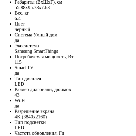
Габариты (ВxШxГ), см
55.88x95.78x7.63
Вес, кг
6.4
Цвет
черный
Система Умный дом
да
Экосистема
Samsung SmartThings
Потребляемая мощность, Вт
115
Smart TV
да
Тип дисплея
LED
Размер диагонали, дюймов
43
Wi-Fi
да
Разрешение экрана
4K (3840x2160)
Тип подсветки
LED
Частота обновления, Гц