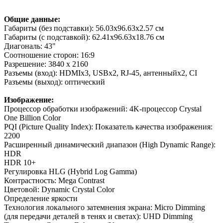
Общие данные:
Габариты (без подставки): 56.03х96.63х2.57 см
Габариты (с подставкой): 62.41х96.63х18.76 см
Диагональ: 43"
Соотношение сторон: 16:9
Разрешение: 3840 x 2160
Разъемы (вход): HDMIx3, USBx2, RJ-45, антенныйх2, CI
Разъемы (выход): оптический
Изображение:
Процессор обработки изображений: 4K-процессор Crystal
One Billion Color
PQI (Picture Quality Index): Показатель качества изображения:
2200
Расширенный динамический диапазон (High Dynamic Range):
HDR
HDR 10+
Регулировка HLG (Hybrid Log Gamma)
Контрастность: Mega Contrast
Цветовой: Dynamic Crystal Color
Определение яркости
Технология локального затемнения экрана: Micro Dimming
(для передачи деталей в тенях и светах): UHD Dimming