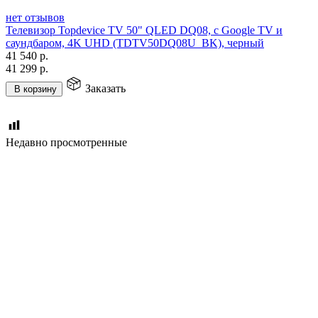
нет отзывов
Телевизор Topdevice TV 50" QLED DQ08, c Google TV и
саундбаром, 4K UHD (TDTV50DQ08U_BK), черный
41 540
р.
41 299
р.
Заказать
В корзину
Недавно просмотренные