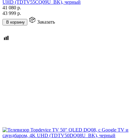
UHD (TDTV55CQ09U_BK), черный
41 080
р.
43 999
р.
Заказать
В корзину