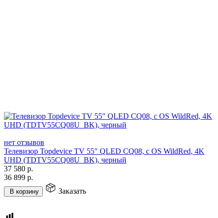
нет отзывов
Телевизор Topdevice TV 55" QLED CQ08, c OS WildRed, 4K
UHD (TDTV55CQ08U_BK), черный
37 580
р.
36 899
р.
Заказать
В корзину