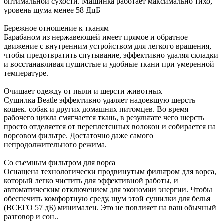
оптимальной сухости. Машинка работает максимально тихо,
уровень шума менее 58 ДцБ
Бережное отношение к тканям
Барабаном из нержавеющей имеет прямое и обратное
движение с внутренним устройством для легкого вращения,
чтобы предотвратить спутывание, эффективно удаляя складки
и восстанавливая пушистые и удобные ткани при умеренной
температуре.
Очищает одежду от пыли и шерсти животных
Сушилка Beatle эффективно удаляет надоевшую шерсть
кошек, собак и других домашних питомцев. Во время
рабочего цикла смягчается ткань, в результате чего шерсть
просто отделяется от переплетенных волокон и собирается на
ворсовом фильтре. Достаточно даже самого
непродолжительного режима.
Со съемным фильтром для ворса
Оснащена технологически продвинутым фильтром для ворса,
который легко чистить для эффективной работы, и
автоматическим отключением для экономии энергии. Чтобы
обеспечить комфортную среду, шум этой сушилки для белья
(ВСЕГО 57 дБ) минимален. Это не повлияет на ваш обычный
разговор и сон..