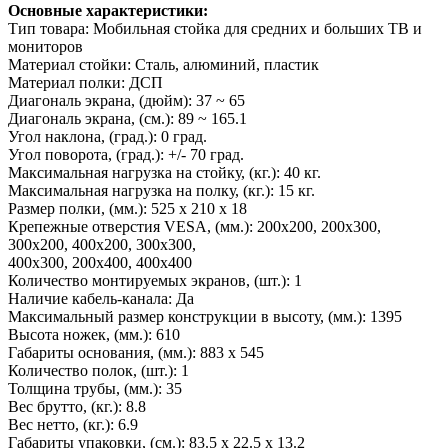
Основные характеристики:
Тип товара: Мобильная стойка для средних и больших ТВ и
мониторов
Материал стойки: Сталь, алюминий, пластик
Материал полки: ДСП
Диагональ экрана, (дюйм): 37 ~ 65
Диагональ экрана, (см.): 89 ~ 165.1
Угол наклона, (град.): 0 град.
Угол поворота, (град.): +/- 70 град.
Максимальная нагрузка на стойку, (кг.): 40 кг.
Максимальная нагрузка на полку, (кг.): 15 кг.
Размер полки, (мм.): 525 x 210 x 18
Крепежные отверстия VESA, (мм.): 200х200, 200x300,
300х200, 400х200, 300х300,
400х300, 200x400, 400х400
Количество монтируемых экранов, (шт.): 1
Наличие кабель-канала: Да
Максимальный размер конструкции в высоту, (мм.): 1395
Высота ножек, (мм.): 610
Габариты основания, (мм.): 883 х 545
Количество полок, (шт.): 1
Толщина трубы, (мм.): 35
Вес брутто, (кг.): 8.8
Вес нетто, (кг.): 6.9
Габариты упаковки, (см.): 83.5 x 22.5 x 13.2