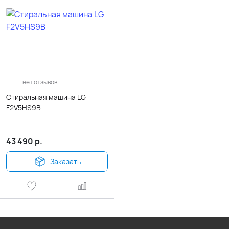
нет отзывов
Стиральная машина LG
F2V5HS9B
43 490
р.
Заказать