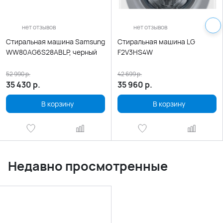
нет отзывов
нет отзывов
Стиральная машина Samsung
Стиральная машина LG
WW80AG6S28ABLP, черный
F2V3HS4W
52 990
р.
42 699
р.
35 430
р.
35 960
р.
В корзину
В корзину
Недавно просмотренные