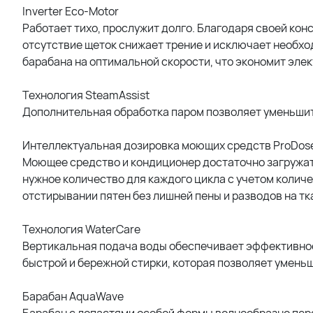
Inverter Eco-Motor
Работает тихо, прослужит долго. Благодаря своей кон
отсутствие щеток снижает трение и исключает необхо
барабана на оптимальной скорости, что экономит эле
Технология SteamAssist
Дополнительная обработка паром позволяет уменьшить
Интеллектуальная дозировка моющих средств ProDos
Моющее средство и кондиционер достаточно загружат
нужное количество для каждого цикла с учетом колич
отстирывании пятен без лишней пены и разводов на тк
Технология WaterCare
Вертикальная подача воды обеспечивает эффективное
быстрой и бережной стирки, которая позволяет уменьш
Барабан AquaWave
Барабан с лопастями особой формы волнообразно пере