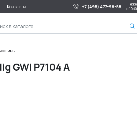
еже
Контакты
+7 (495) 477-96-58
с 10:0
 машины
ig GWI P7104 A