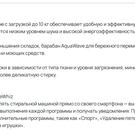
 с загрузкой до 10 кг обеспечивает удобную и эффективну
тся низким уровнем шума и высокой энергоэффективност
еньшения складок, барабан AquaWave для бережного пере
ачи моющих средств.
ки в зависимости от типа ткани и уровня загрязнения, ми
более деликатную стирку.
eWhiz
ять стиральной машиной прямо со своего смартфона — вы
 выполнения каждой программы и получать уведомления. П
нительные программы, такие как «Спорт», «Удаление пяте
 игрушки».