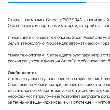
Стиральная машина Grundig GWIP7104A в новом дизайне
Она оснащена инверторным мотором, который отличае
Инновации включают технологию SteamAssist для ум
белья и технологию ProDose для автоматической под
Умная технология AI-Sense адаптирует параметры стир
расход ресурсов, а функция WaterCare обеспечивает 
Особенности:
Интеллектуальное управление через приложение Hom
Специальное мобильное приложение позволяет управл
дистанционно выбирать, запускать и отслеживать ход
необходимости приложение позволяет загружать допол
за темными вещами/джинсами», «Полотенце», «Мягкие