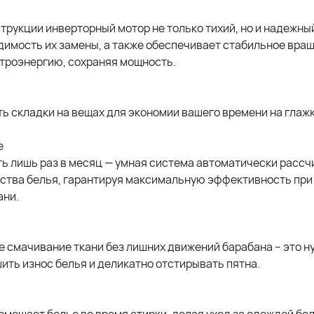
струкции инверторный мотор не только тихий, но и надежны
димость их замены, а также обеспечивает стабильное вра
ктроэнергию, сохраняя мощность.
 складки на вещах для экономии вашего времени на глажк
e
ь лишь раз в месяц — умная система автоматически рассч
ества белья, гарантируя максимальную эффективность при
ани.
 смачивание ткани без лишних движений барабана – это н
ить износ белья и деликатно отстирывать пятна.
мещает белье во время стирки, делая уход за одеждой бо