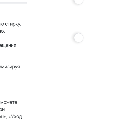
ю стирку.
ью.
мещения
нимизируя
 можете
ри
н», «Уход