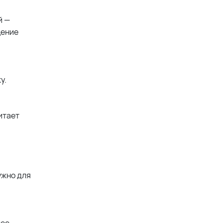
й —
щение
у.
итает
ужно для
лее