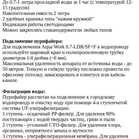
До 0.7-1 литра прохладной воды за 1 час (с температурой 12-
15 градусов)
Накопительная емкость 2 литра
2 удобных краника типа "нажим кружкой"
Индикация работы светодиодами
Можно закреплять стаканодержатели любых типов
Подключение пурифайера:
Для подключения Aqua Work 0.7-LDR/SF+F к водопроводу
используйте шаровый кран и полипропиленовую трубку
диаметром 1/4 дюйма (~6 мм).
Максимальная удаленность аппарата от источника воды - до
50 метров. Тонкую и гибкую трубку несложно провести по
офисному потолку, замаскировать в плинтусе или кабель-
канале.
Фильтрация воды:
Пурифайер рассчитан на подключение к городскому
водопроводу и очистку воду при помощи 4-х ступенчатой
системы UF-ультрафильтрации.
1 ступень - осадочный PP-фильтр. Для удаления 90%
поступающих с водой твердых частиц, грязи и пыли
2 ступень - угольный CTO-фильтр. Для удаления хлора,
органики, неприятного запаха и мутности
3 ступень - ультрафильтрационная мембрана. Для удаления