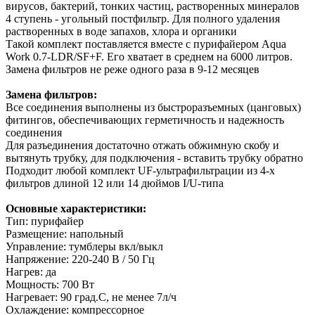
вирусов, бактерий, тонких частиц, растворенных минералов
4 ступень - угольный постфильтр. Для полного удаления
растворенных в воде запахов, хлора и органики
Такой комплект поставляется вместе с пурифайером Aqua
Work 0.7-LDR/SF+F. Его хватает в среднем на 6000 литров.
Замена фильтров не реже одного раза в 9-12 месяцев
Замена фильтров:
Все соединения выполнены из быстроразъемных (цанговых)
фитингов, обеспечивающих герметичность и надежность
соединения
Для разъединения достаточно отжать обжимную скобу и
вытянуть трубку, для подключения - вставить трубку обратно
Подходит любой комплект UF-ультрафильтрации из 4-х
фильтров длиной 12 или 14 дюймов I/U-типа
Основные характеристики:
Тип: пурифайер
Размещение: напольный
Управление: тумблеры вкл/выкл
Напряжение: 220-240 В / 50 Гц
Нагрев: да
Мощность: 700 Вт
Нагревает: 90 град.С, не менее 7л/ч
Охлаждение: компрессорное