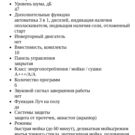
Уровень шума, дБ
47
Дополнительные функции
автоматика 3 в 1, дисплей, индикация наличия
ополаскивателя, индикация наличия соли, отложенный
старт
Инверторный двигатель
нет
Вместимость, комплекты
10
Панель управления
закрытая
Класс энергопотребления / мойки / сушки
A+++/A/A
Количество программ
6
Звуковой сигнал завершения работы
нет
Функция Луч на полу
да
Системы защиты
защита от протечек, аквастоп (aquastop)
Режимы
быстрая мойка (до 60 минут), деликатная мойка/режим
мытья тонкого стекла, интенсивная мойка, половинная