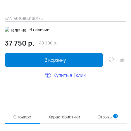
EAN:
4016803160175
В наличии
37 750
р.
48 990
р.
В корзину
Купить в 1 клик
0
О товаре
Характеристики
Отзывы