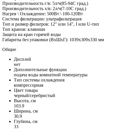
Производительность г/в: 5л/ч(85-94C град.)
Производительность х/в: 2л/ч(7-10C град.)
Нагрев \ Охлаждение: 500Вт \ 100-120Вт
Система фильтрации: ультрафильтрация
Тип и размер фильтров: 12" или 14", I или U-тип
Тип кранов: клавиши
Защита на кран горячей воды
Габариты без упаковки (ВxШxГ): 1039x309x330 мм
Общие
Дисплей
нет
Дополнительные функции
подача воды комнатной температуры
Тип системы охлаждения
компрессорная
Цвет товара
черный/серебристый
Высота, см
103.9
Ширина, см
30.9
Глубина, см
33