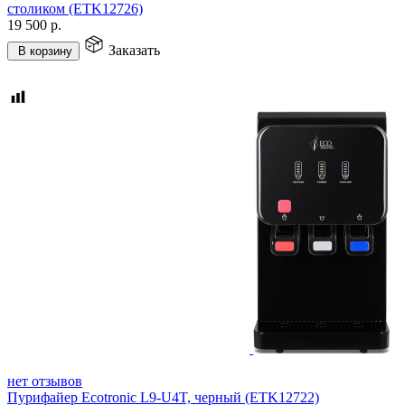
столиком (ETK12726)
19 500
р.
Заказать
В корзину
нет отзывов
Пурифайер Ecotronic L9-U4T, черный (ETK12722)