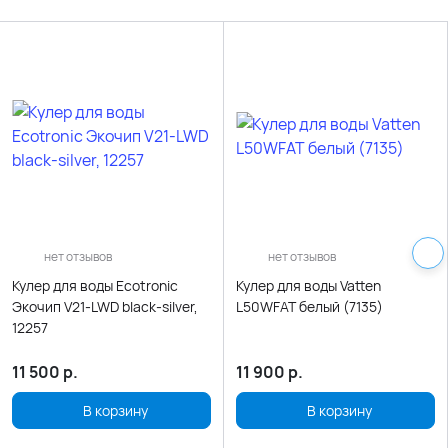
нет отзывов
нет отзывов
Кулер для воды Ecotronic
Кулер для воды Vatten
Экочип V21-LWD black-silver,
L50WFAT белый (7135)
12257
11 500
р.
11 900
р.
В корзину
В корзину