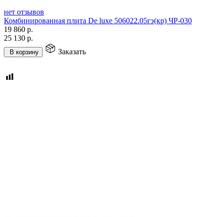
нет отзывов
Комбинированная плита De luxe 506022.05гэ(кр) ЧР-030
19 860
р.
25 130
р.
Заказать
В корзину