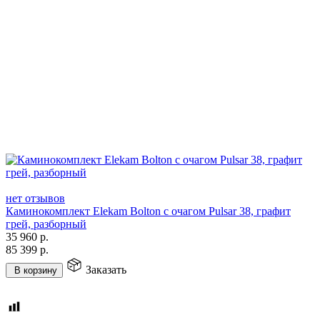
нет отзывов
Каминокомплект Elekam Bolton с очагом Pulsar 38, графит
грей, разборный
35 960
р.
85 399
р.
Заказать
В корзину