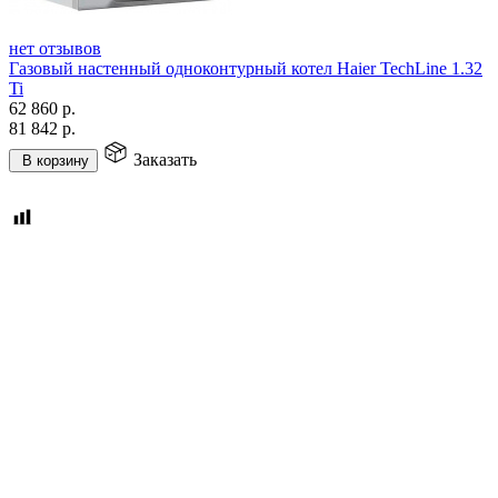
нет отзывов
Газовый настенный одноконтурный котел Haier TechLine 1.32
Ti
62 860
р.
81 842
р.
Заказать
В корзину