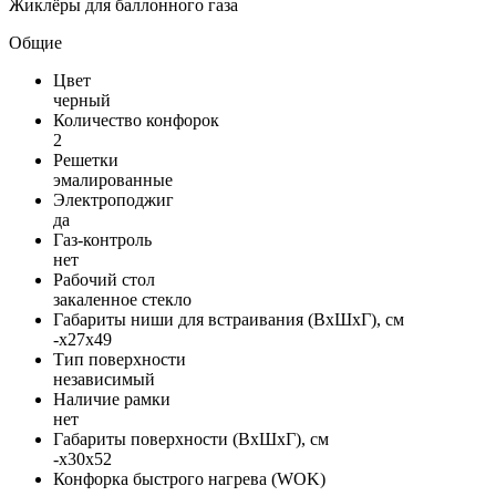
Жиклёры для баллонного газа
Общие
Цвет
черный
Количество конфорок
2
Решетки
эмалированные
Электроподжиг
да
Газ-контроль
нет
Рабочий стол
закаленное стекло
Габариты ниши для встраивания (ВxШxГ), см
-x27x49
Тип поверхности
независимый
Наличие рамки
нет
Габариты поверхности (ВxШxГ), см
-x30x52
Конфорка быстрого нагрева (WOK)