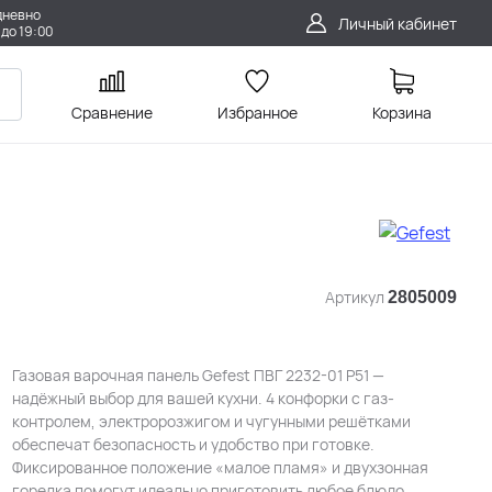
дневно
Личный кабинет
 до 19:00
Сравнение
Избранное
Корзина
Артикул
2805009
Газовая варочная панель Gefest ПВГ 2232-01 Р51 —
надёжный выбор для вашей кухни. 4 конфорки с газ-
контролем, электророзжигом и чугунными решётками
обеспечат безопасность и удобство при готовке.
Фиксированное положение «малое пламя» и двухзонная
горелка помогут идеально приготовить любое блюдо.