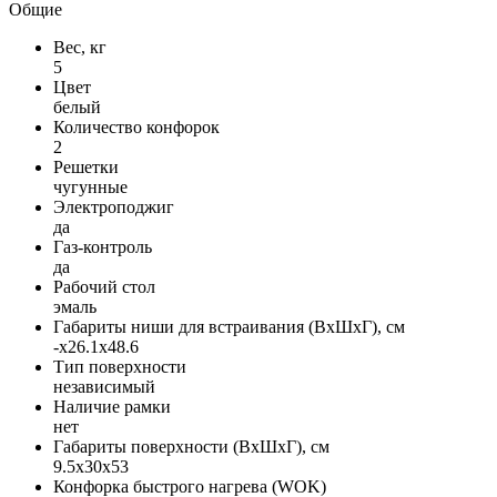
Общие
Вес, кг
5
Цвет
белый
Количество конфорок
2
Решетки
чугунные
Электроподжиг
да
Газ-контроль
да
Рабочий стол
эмаль
Габариты ниши для встраивания (ВxШxГ), см
-x26.1x48.6
Тип поверхности
независимый
Наличие рамки
нет
Габариты поверхности (ВxШxГ), см
9.5x30x53
Конфорка быстрого нагрева (WOK)