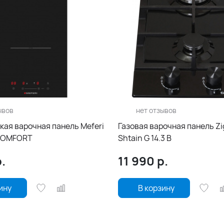
ывов
нет отзывов
кая варочная панель Meferi
Газовая варочная панель Z
COMFORT
Shtain G 14.3 B
.
11 990
р.
ину
В корзину