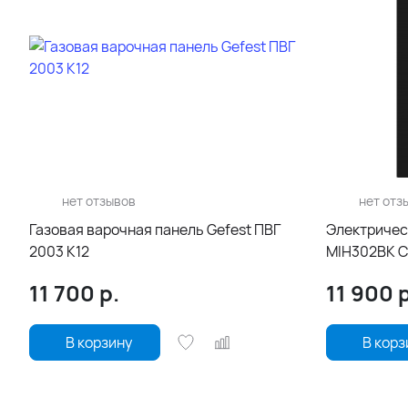
нет отзывов
нет отз
Газовая варочная панель Gefest ПВГ
Электричес
2003 К12
MIH302BK 
11 700
р.
11 900
р
В корзину
В корз