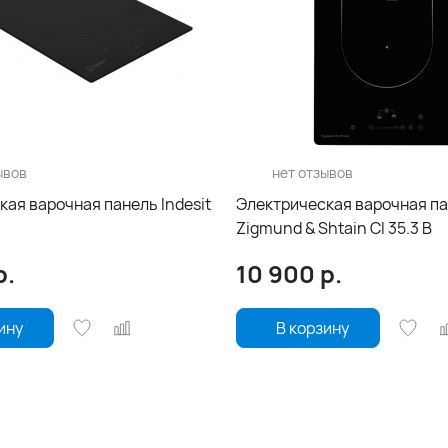
ывов
нет отзывов
ая варочная панель Indesit
Электрическая варочная п
Zigmund & Shtain CI 35.3 B
р.
10 900
р.
ину
В корзину