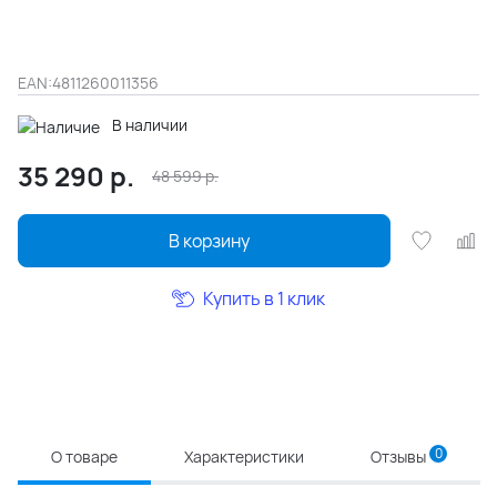
EAN:
4811260011356
В наличии
35 290
р.
48 599
р.
В корзину
Купить в 1 клик
0
О товаре
Характеристики
Отзывы